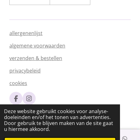
allergenenlijst
algemene voorwaarden
verzenden & bestellen
privacybeleid
cookies
F
I
a
n
© 2020 - 2026 Silvia's Chocolade
Deze website gebruikt cookies voor analyse-
c
s
Powered by
JouwWeb
doeleinden en/of het tonen van advertenties.
e
t
Door gebruik te blijven maken van de site gaat
b
a
u hiermee akkoord.
o
g
o
r