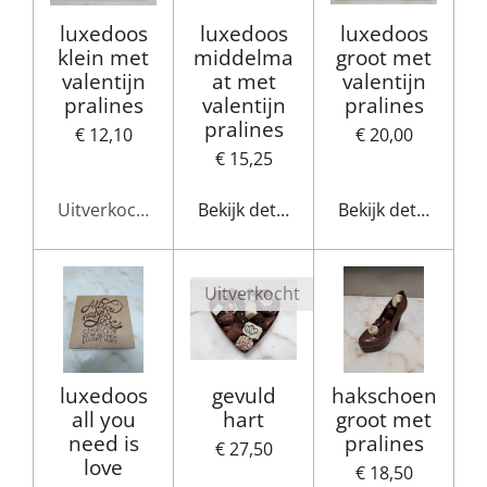
luxedoos
luxedoos
luxedoos
klein met
middelma
groot met
valentijn
at met
valentijn
pralines
valentijn
pralines
pralines
€ 12,10
€ 20,00
€ 15,25
Uitverkocht
Bekijk details
Bekijk details
Uitverkocht
luxedoos
gevuld
hakschoen
all you
hart
groot met
need is
pralines
€ 27,50
love
€ 18,50