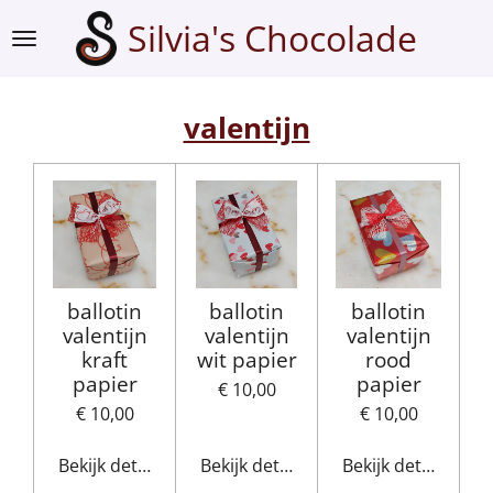
Ga
Silvia's Chocolade
direct
naar
de
valentijn
hoofdinhoud
ballotin
ballotin
ballotin
valentijn
valentijn
valentijn
kraft
wit papier
rood
papier
papier
€ 10,00
€ 10,00
€ 10,00
Bekijk details
Bekijk details
Bekijk details