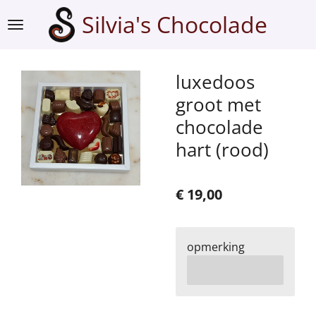
Ga
Silvia's Chocolade
direct
naar
de
luxedoos
hoofdinhoud
groot met
chocolade
hart (rood)
€ 19,00
opmerking