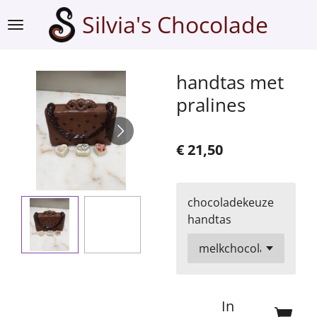
Ga
Silvia's Chocolade
direct
naar
de
handtas met
hoofdinhoud
pralines
€ 21,50
chocoladekeuze
handtas
In