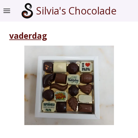
Ga
Silvia's Chocolade
direct
naar
de
vaderdag
hoofdinhoud