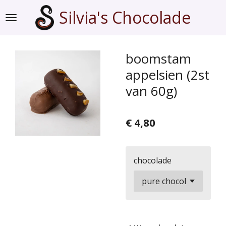
Ga
Silvia's Chocolade
direct
naar
de
boomstam
hoofdinhoud
appelsien (2st
van 60g)
€ 4,80
chocolade