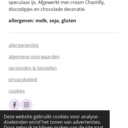
speculaas ijs. Afgewerkt met cream Chantilly,
discodipjes en chocolade decoratie.
allergenen: melk, soja, gluten
allergenenlijst
algemene voorwaarden
verzenden & bestellen
privacybeleid
cookies
F
I
a
n
© 2020 - 2026 Silvia's Chocolade
Deze website gebruikt cookies voor analyse-
c
s
Powered by
JouwWeb
doeleinden en/of het tonen van advertenties.
e
t
Door gebruik te blijven maken van de site gaat