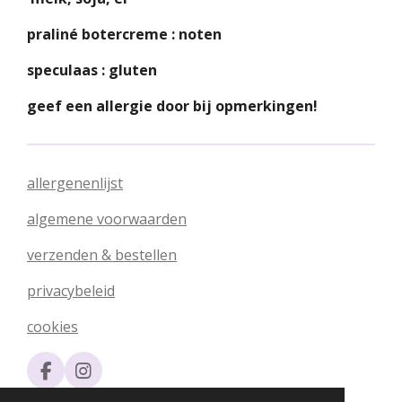
praliné botercreme : noten
speculaas : gluten
geef een allergie door bij opmerkingen!
allergenenlijst
algemene voorwaarden
verzenden & bestellen
privacybeleid
cookies
F
I
a
n
© 2020 - 2026 Silvia's Chocolade