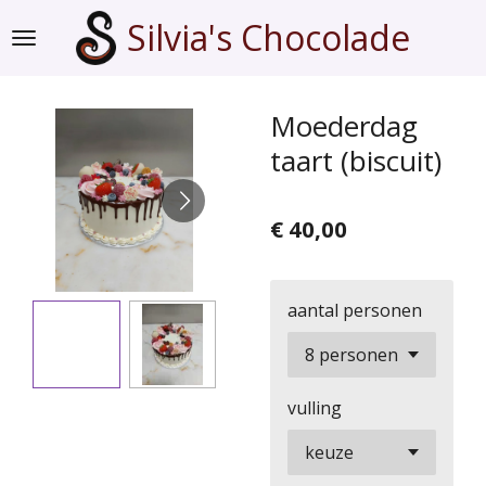
Ga
Silvia's Chocolade
direct
naar
de
Moederdag
hoofdinhoud
taart (biscuit)
€ 40,00
aantal personen
vulling