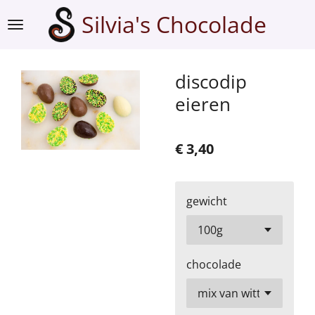
Ga
Silvia's Chocolade
direct
naar
de
discodip
hoofdinhoud
eieren
€ 3,40
gewicht
chocolade