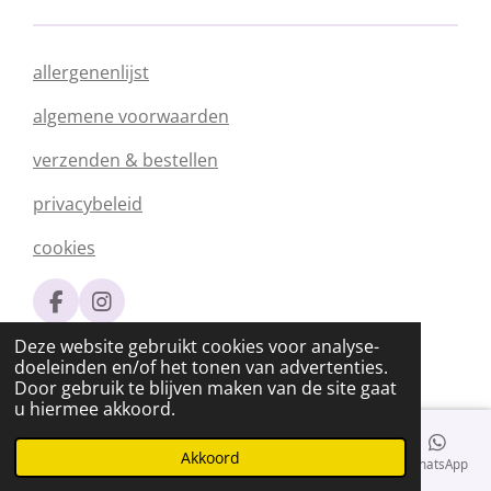
allergenenlijst
algemene voorwaarden
verzenden & bestellen
privacybeleid
cookies
F
I
a
n
© 2020 - 2026 Silvia's Chocolade
Deze website gebruikt cookies voor analyse-
c
s
Powered by
JouwWeb
doeleinden en/of het tonen van advertenties.
e
t
Door gebruik te blijven maken van de site gaat
b
a
u hiermee akkoord.
o
g
o
r
k
a
Akkoord
E-mailadres
Telefoonnummer
Kaart
Facebook
WhatsApp
m