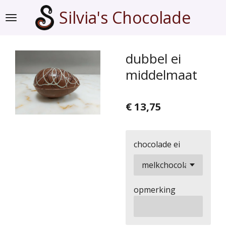
Ga
Silvia's Chocolade
direct
naar
de
dubbel ei
hoofdinhoud
middelmaat
€ 13,75
chocolade ei
opmerking