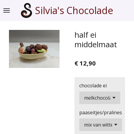
Ga
Silvia's Chocolade
direct
naar
de
half ei
hoofdinhoud
middelmaat
€ 12,90
chocolade ei
paaseitjes/pralines