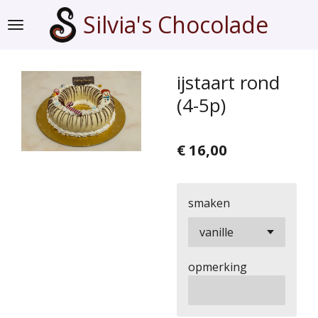
Ga
Silvia's Chocolade
direct
naar
de
ijstaart rond
hoofdinhoud
(4-5p)
€ 16,00
smaken
opmerking