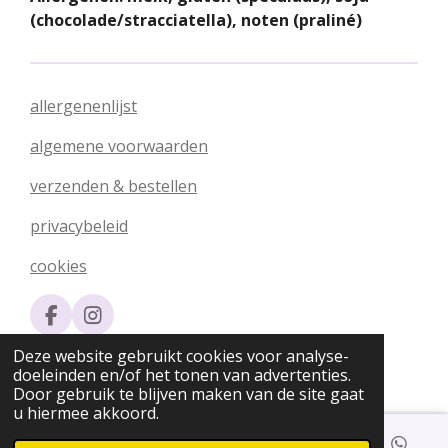
(chocolade/stracciatella), noten (praliné)
allergenenlijst
algemene voorwaarden
verzenden & bestellen
privacybeleid
cookies
F
I
a
n
© 2020 - 2026 Silvia's Chocolade
Deze website gebruikt cookies voor analyse-
c
s
Powered by
JouwWeb
doeleinden en/of het tonen van advertenties.
e
t
Door gebruik te blijven maken van de site gaat
b
a
u hiermee akkoord.
o
g
o
r