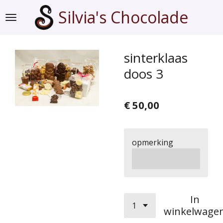
Ga
Silvia's Chocolade
direct
naar
de
sinterklaas
hoofdinhoud
doos 3
€ 50,00
opmerking
In
winkelwage