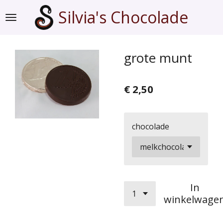
Ga
Silvia's Chocolade
direct
naar
de
grote munt
hoofdinhoud
€ 2,50
chocolade
In
winkelwage