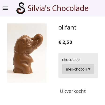
Ga
Silvia's Chocolade
direct
naar
de
olifant
hoofdinhoud
€ 2,50
chocolade
Uitverkocht