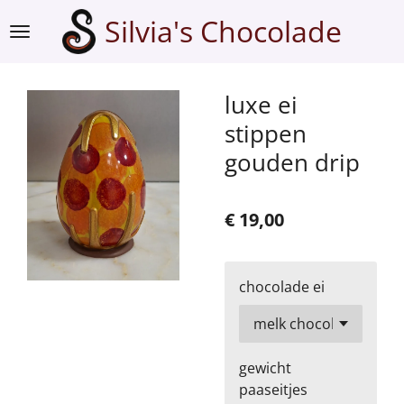
Ga
Silvia's Chocolade
direct
naar
de
luxe ei
hoofdinhoud
stippen
gouden drip
€ 19,00
chocolade ei
gewicht
paaseitjes