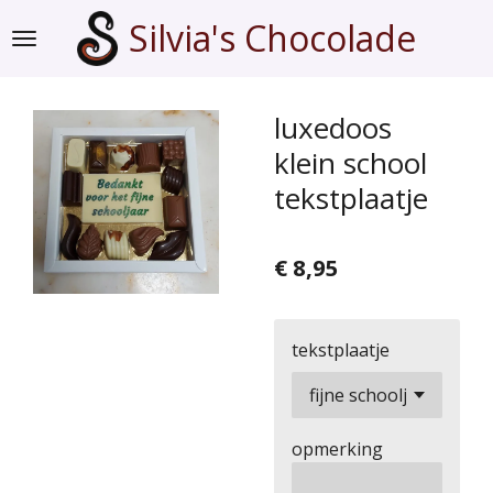
Ga
Silvia's Chocolade
direct
naar
de
luxedoos
hoofdinhoud
klein school
tekstplaatje
€ 8,95
tekstplaatje
opmerking