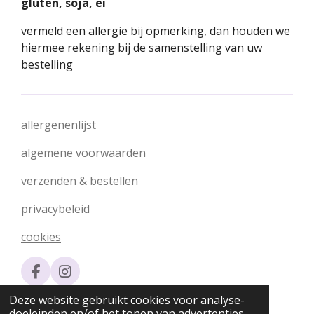
gluten, soja, ei
vermeld een allergie bij opmerking, dan houden we
hiermee rekening bij de samenstelling van uw
bestelling
allergenenlijst
algemene voorwaarden
verzenden & bestellen
privacybeleid
cookies
F
I
a
n
© 2020 - 2026 Silvia's Chocolade
Deze website gebruikt cookies voor analyse-
c
s
Powered by
JouwWeb
doeleinden en/of het tonen van advertenties.