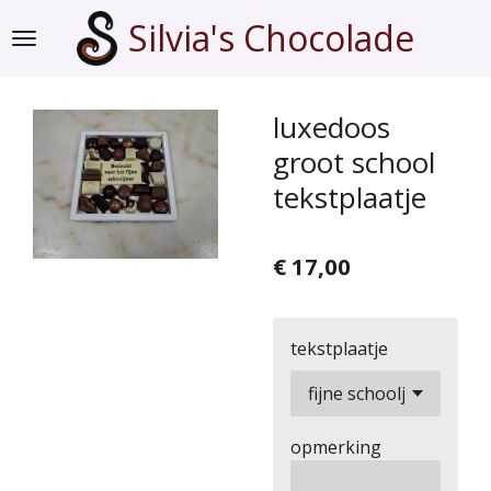
Ga
Silvia's Chocolade
direct
naar
de
luxedoos
hoofdinhoud
groot school
tekstplaatje
€ 17,00
tekstplaatje
opmerking