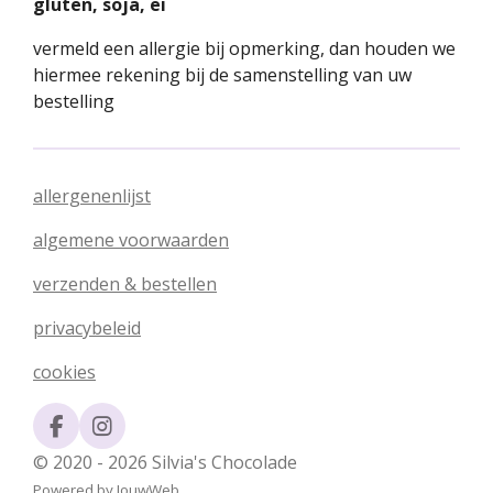
gluten, soja, ei
vermeld een allergie bij opmerking, dan houden we
hiermee rekening bij de samenstelling van uw
bestelling
allergenenlijst
algemene voorwaarden
verzenden & bestellen
privacybeleid
cookies
F
I
a
n
© 2020 - 2026 Silvia's Chocolade
c
s
Powered by
JouwWeb