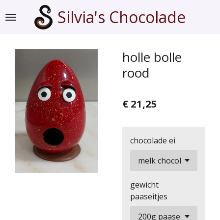
Ga
Silvia's Chocolade
direct
naar
de
holle bolle
hoofdinhoud
rood
€ 21,25
chocolade ei
gewicht
paaseitjes