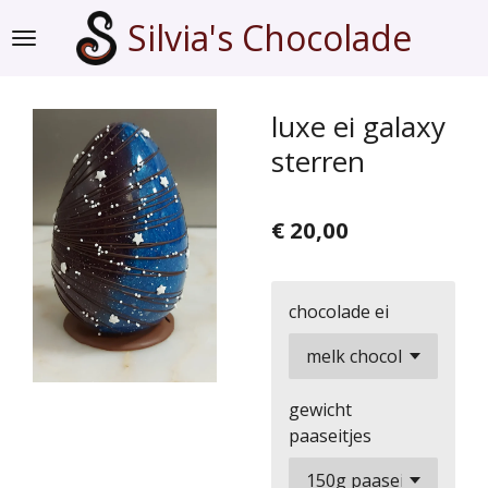
Ga
Silvia's Chocolade
direct
naar
de
luxe ei galaxy
hoofdinhoud
sterren
€ 20,00
chocolade ei
gewicht
paaseitjes