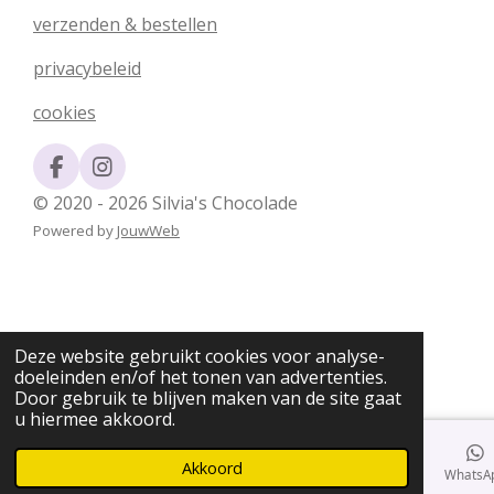
verzenden & bestellen
privacybeleid
cookies
F
I
a
n
© 2020 - 2026 Silvia's Chocolade
c
s
Powered by
JouwWeb
e
t
b
a
o
g
o
r
k
a
m
Deze website gebruikt cookies voor analyse-
doeleinden en/of het tonen van advertenties.
Door gebruik te blijven maken van de site gaat
u hiermee akkoord.
Akkoord
E-mailadres
Telefoonnummer
Kaart
Facebook
WhatsA