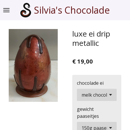
Ga
Silvia's Chocolade
direct
naar
de
luxe ei drip
hoofdinhoud
metallic
€ 19,00
chocolade ei
gewicht
paaseitjes