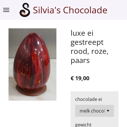
Ga
Silvia's Chocolade
direct
naar
de
luxe ei
hoofdinhoud
gestreept
rood, roze,
paars
€ 19,00
chocolade ei
gewicht