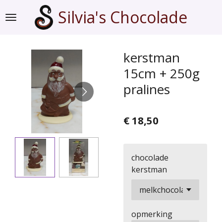
Ga
Silvia's Chocolade
direct
naar
de
kerstman
hoofdinhoud
15cm + 250g
pralines
€ 18,50
chocolade
kerstman
opmerking