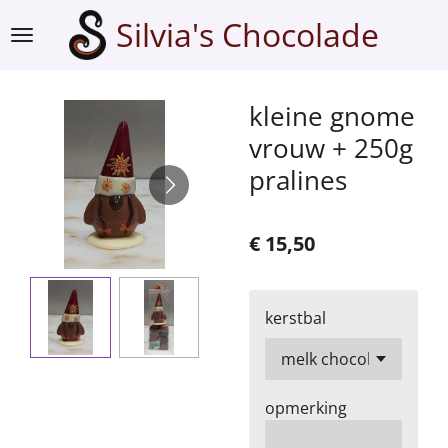
Ga
Silvia's Chocolade
direct
naar
de
kleine gnome
hoofdinhoud
vrouw + 250g
pralines
€ 15,50
kerstbal
opmerking