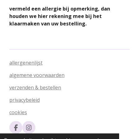
vermeld een allergie bij opmerking, dan
houden we hier rekening mee bij het
klaarmaken van uw bestelling.
allergenenlijst
algemene voorwaarden
verzenden & bestellen
privacybeleid
cookies
F
I
a
n
© 2020 - 2026 Silvia's Chocolade