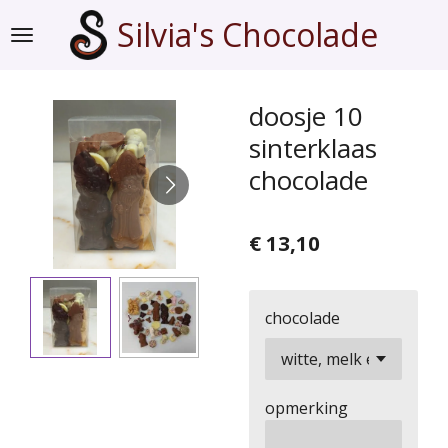
Ga
Silvia's Chocolade
direct
naar
de
doosje 10
hoofdinhoud
sinterklaas
chocolade
€ 13,10
chocolade
opmerking