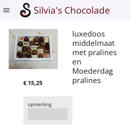
Ga
Silvia's Chocolade
direct
naar
de
luxedoos
hoofdinhoud
middelmaat
met pralines
en
Moederdag
pralines
€ 15,25
opmerking