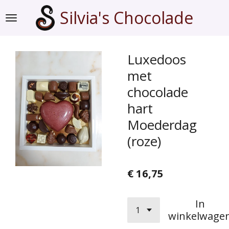
Ga
Silvia's Chocolade
direct
naar
de
Luxedoos
hoofdinhoud
met
chocolade
hart
Moederdag
(roze)
€ 16,75
In
winkelwage