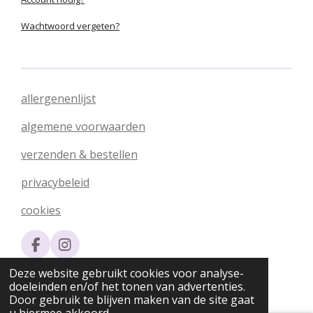
Wachtwoord vergeten?
allergenenlijst
algemene voorwaarden
verzenden & bestellen
privacybeleid
cookies
F
I
a
n
© 2020 - 2026 Silvia's Chocolade
Deze website gebruikt cookies voor analyse-
c
s
Powered by
JouwWeb
doeleinden en/of het tonen van advertenties.
e
t
Door gebruik te blijven maken van de site gaat
b
a