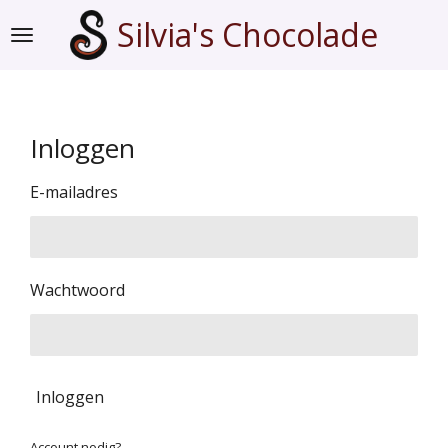
Ga
Silvia's Chocolade
direct
naar
de
hoofdinhoud
Inloggen
E-mailadres
Wachtwoord
Inloggen
Account nodig?